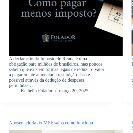
A declaração do Imposto de Renda é uma
obrigação para milhões de brasileiros, mas poucos
sabem que existem formas legais de reduzir o valor
a pagar ou até aumentar a restituição. Isso é
possível através da dedução de despesas
permitidas…
Kethelin Folador
março 20, 2025
Aposentadoria do MEI: saiba como funciona