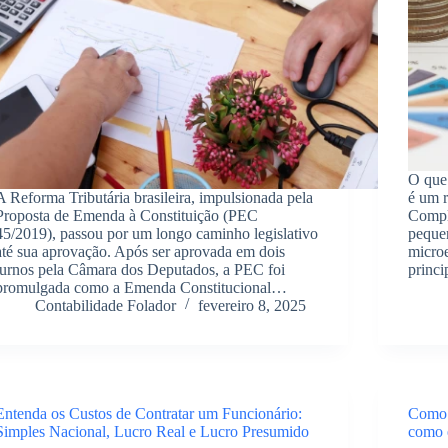
O que
A Reforma Tributária brasileira, impulsionada pela
é um r
Proposta de Emenda à Constituição (PEC
Compl
45/2019), passou por um longo caminho legislativo
peque
até sua aprovação. Após ser aprovada em dois
micro
turnos pela Câmara dos Deputados, a PEC foi
princi
promulgada como a Emenda Constitucional…
Contabilidade Folador
fevereiro 8, 2025
Entenda os Custos de Contratar um Funcionário:
Como 
Simples Nacional, Lucro Real e Lucro Presumido
como 